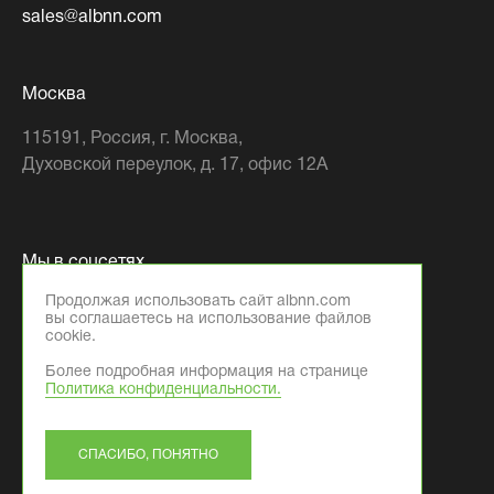
sales@albnn.com
Москва
115191
, Россия,
г. Москва
,
Духовской переулок, д. 17, офис 12А
Мы в соцсетях
Продолжая использовать сайт albnn.com
вы соглашаетесь на использование файлов
cookie.
Более подробная информация на странице
Политика конфиденциальности.
© 2026 Компания ООО «АЛБ Фэктори»
ИНН: 5261109379
СПАСИБО, ПОНЯТНО
Дизайн
и
разработка
-
Текарт
.