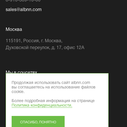
8-910-389-10-00
sales@albnn.com
Москва
115191
, Россия,
г. Москва
,
Духовской переулок, д. 17, офис 12А
Мы в соцсетях
Продолжая использовать сайт albnn.com
вы соглашаетесь на использование файлов
cookie.
Более подробная информация на странице
Политика конфиденциальности.
© 2026 Компания ООО «АЛБ Фэктори»
ИНН: 5261109379
СПАСИБО, ПОНЯТНО
Дизайн
и
разработка
-
Текарт
.