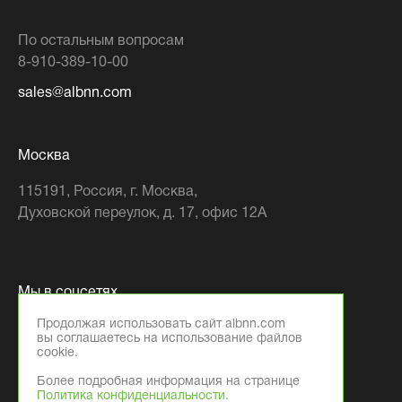
По остальным вопросам
8-910-389-10-00
sales@albnn.com
Москва
115191
, Россия,
г. Москва
,
Духовской переулок, д. 17, офис 12А
Мы в соцсетях
Продолжая использовать сайт albnn.com
вы соглашаетесь на использование файлов
cookie.
Более подробная информация на странице
Политика конфиденциальности.
© 2026 Компания ООО «АЛБ Фэктори»