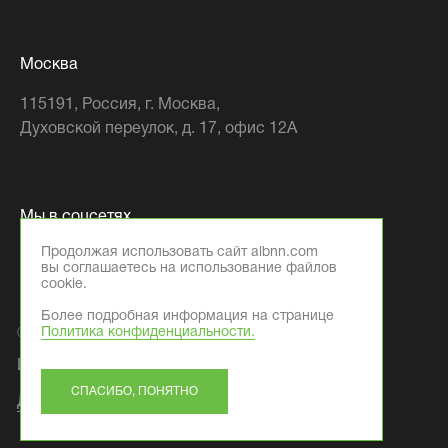
Москва
115191
, Россия,
г. Москва
,
Духовской переулок, д. 17, офис 12А
Мы в соцсетях
Продолжая использовать сайт albnn.com
вы соглашаетесь на использование файлов
cookie.
Более подробная информация на странице
Политика конфиденциальности.
© 2026 Компания ООО «АЛБ Фэктори»
ИНН: 5261109379
СПАСИБО, ПОНЯТНО
Дизайн
и
разработка
-
Текарт
.