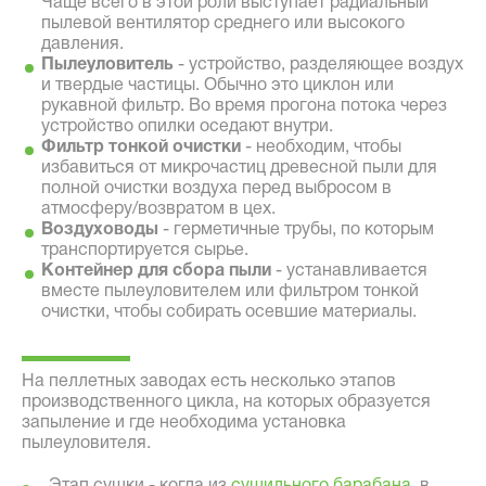
Чаще всего в этой роли выступает радиальный
пылевой вентилятор среднего или высокого
давления.
Пылеуловитель
- устройство, разделяющее воздух
и твердые частицы. Обычно это циклон или
рукавной фильтр. Во время прогона потока через
устройство опилки оседают внутри.
Фильтр тонкой очистки
- необходим, чтобы
избавиться от микрочастиц древесной пыли для
полной очистки воздуха перед выбросом в
атмосферу/возвратом в цех.
Воздуховоды
- герметичные трубы, по которым
транспортируется сырье.
Контейнер для сбора пыли
- устанавливается
вместе пылеуловителем или фильтром тонкой
очистки, чтобы собирать осевшие материалы.
На пеллетных заводах есть несколько этапов
производственного цикла, на которых образуется
запыление и где необходима установка
пылеуловителя.
Этап сушки - когда из
сушильного барабана
, в